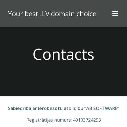
Skip
to
Your best .LV domain choice
content
Contacts
Sabiedrība ar ierobežotu atbildību “AB SOFTWARE”
Reģistrācijas numurs: 40103724253